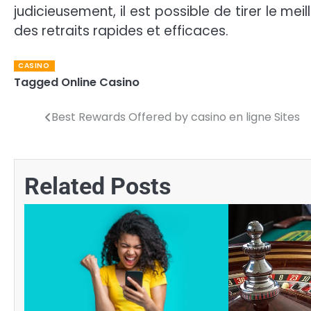
judicieusement, il est possible de tirer le me
des retraits rapides et efficaces.
CASINO
Tagged
Online Casino
Best Rewards Offered by casino en ligne Sites
Post
navigation
Related Posts