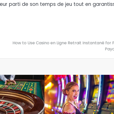
illeur parti de son temps de jeu tout en garantis
How to Use Casino en Ligne Retrait Instantané for 
Payo