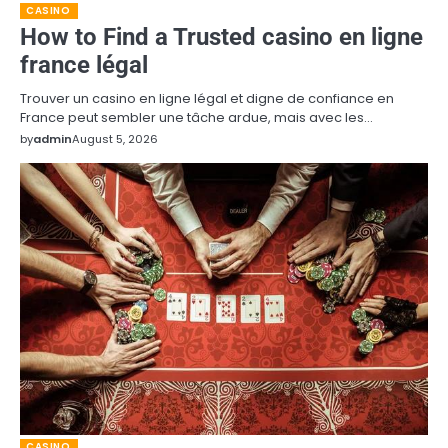
CASINO
How to Find a Trusted casino en ligne
france légal
Trouver un casino en ligne légal et digne de confiance en
France peut sembler une tâche ardue, mais avec les…
by
admin
August 5, 2026
CASINO