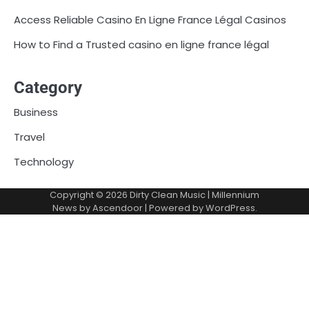
Access Reliable Casino En Ligne France Légal Casinos
How to Find a Trusted casino en ligne france légal
Category
Business
Travel
Technology
Copyright © 2026
Dirty Clean Music
| Millennium
News by
Ascendoor
| Powered by
WordPress
.