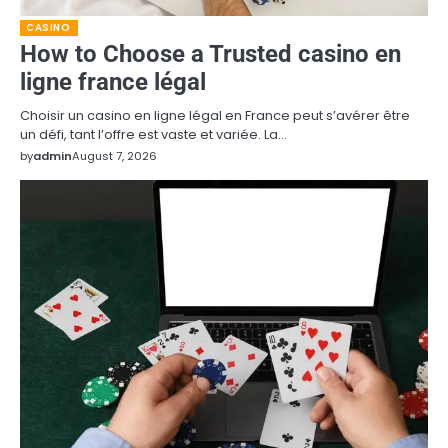
CASINO
How to Choose a Trusted casino en
ligne france légal
Choisir un casino en ligne légal en France peut s’avérer être
un défi, tant l’offre est vaste et variée. La…
by
admin
August 7, 2026