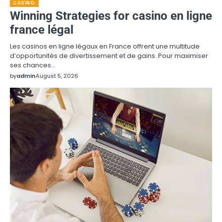
CASINO
Winning Strategies for casino en ligne
france légal
Les casinos en ligne légaux en France offrent une multitude
d’opportunités de divertissement et de gains. Pour maximiser
ses chances…
by
admin
August 5, 2026