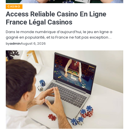
CASINO
Access Reliable Casino En Ligne
France Légal Casinos
Dans le monde numérique d’aujourd’hui, le jeu en ligne a
gagné en popularité, et la France ne fait pas exception.…
by
admin
August 6, 2026