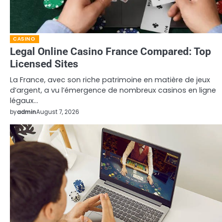
CASINO
Legal Online Casino France Compared: Top
Licensed Sites
La France, avec son riche patrimoine en matière de jeux
d’argent, a vu l’émergence de nombreux casinos en ligne
légaux…
by
admin
August 7, 2026