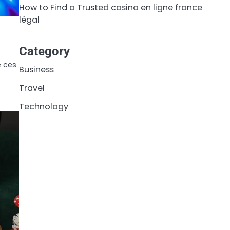
How to Find a Trusted casino en ligne france
légal
s
Category
e ces
Business
Travel
Technology