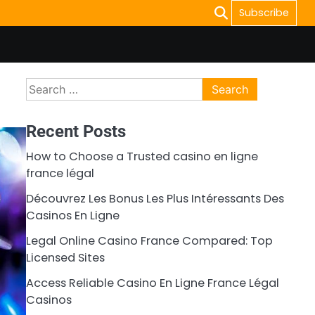
Subscribe
Search
for:
Recent Posts
How to Choose a Trusted casino en ligne
france légal
Découvrez Les Bonus Les Plus Intéressants Des
Casinos En Ligne
Legal Online Casino France Compared: Top
Licensed Sites
Access Reliable Casino En Ligne France Légal
Casinos