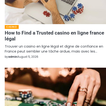
CASINO
How to Find a Trusted casino en ligne france
légal
Trouver un casino en ligne légal et digne de confiance en
France peut sembler une tâche ardue, mais avec les…
by
admin
August 5, 2026