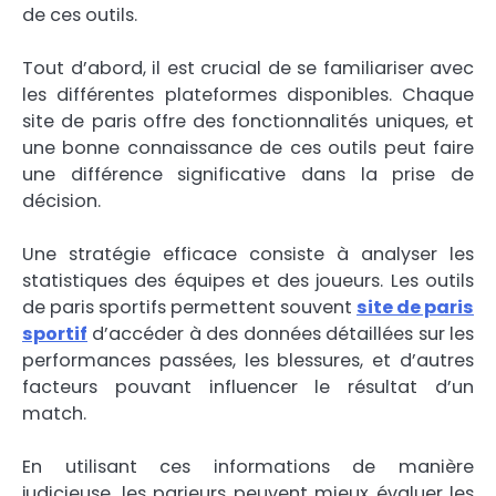
de ces outils.
Tout d’abord, il est crucial de se familiariser avec
les différentes plateformes disponibles. Chaque
site de paris offre des fonctionnalités uniques, et
une bonne connaissance de ces outils peut faire
une différence significative dans la prise de
décision.
Une stratégie efficace consiste à analyser les
statistiques des équipes et des joueurs. Les outils
de paris sportifs permettent souvent
site de paris
sportif
d’accéder à des données détaillées sur les
performances passées, les blessures, et d’autres
facteurs pouvant influencer le résultat d’un
match.
En utilisant ces informations de manière
judicieuse, les parieurs peuvent mieux évaluer les