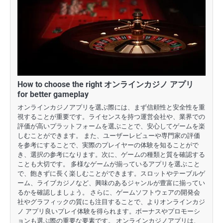
How to choose the right オンラインカジノ アプリ
for better gameplay
オンラインカジノアプリを選ぶ際には、まず信頼性と安全性を重
視することが重要です。ライセンスを持つ運営会社や、業界での
評価が高いプラットフォームを選ぶことで、安心してゲームを楽
しむことができます。 また、ユーザーレビューや専門家の評価
を参考にすることで、実際のプレイヤーの体験を知ることがで
き、選択の参考になります。次に、ゲームの種類と質を確認する
ことも大切です。 多様なゲームが揃っているアプリを選ぶこと
で、飽きずに長く楽しむことができます。スロットやテーブルゲ
ーム、ライブカジノなど、興味のあるジャンルが豊富に揃ってい
るかを確認しましょう。 さらに、ゲームソフトウェアの開発会
社やグラフィックの質にも注目することで、よりオンラインカジ
ノ アプリ良いプレイ体験を得られます。ボーナスやプロモーシ
ョンも選ぶ際の重要な要素です。 オンラインカジノアプリは、