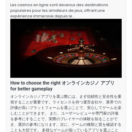
Les casinos en ligne sont devenus des destinations
populaires pour les amateurs de jeux, offrant une
expérience immersive depuis le…
How to choose the right オンラインカジノ アプリ
for better gameplay
オンラインカジノアプリを選ぶ際には、まず信頼性と安全性を重
視することが重要です。ライセンスを持つ運営会社や、業界での
評価が高いプラットフォームを選ぶことで、安心してゲームを楽
しむことができます。 また、ユーザーレビューや専門家の評価
を参考にすることで、実際のプレイヤーの体験を知ることがで
き、選択の参考になります。次に、ゲームの種類と質を確認する
ことも大切です。 多様なゲームが揃っているアプリを選ぶこと