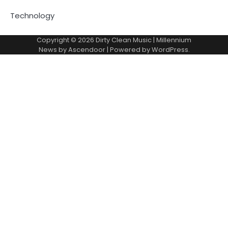
Technology
Copyright © 2026
Dirty Clean Music
| Millennium
News by
Ascendoor
| Powered by
WordPress
.