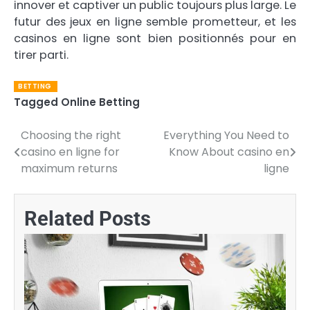
innover et captiver un public toujours plus large. Le
futur des jeux en ligne semble prometteur, et les
casinos en ligne sont bien positionnés pour en
tirer parti.
BETTING
Tagged
Online Betting
Choosing the right
Everything You Need to
Post
casino en ligne for
Know About casino en
navigation
maximum returns
ligne
Related Posts