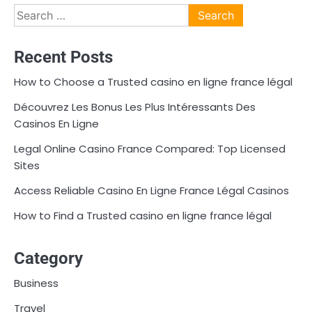
Search
for:
Recent Posts
How to Choose a Trusted casino en ligne france légal
Découvrez Les Bonus Les Plus Intéressants Des
Casinos En Ligne
Legal Online Casino France Compared: Top Licensed
Sites
Access Reliable Casino En Ligne France Légal Casinos
How to Find a Trusted casino en ligne france légal
Category
Business
Travel