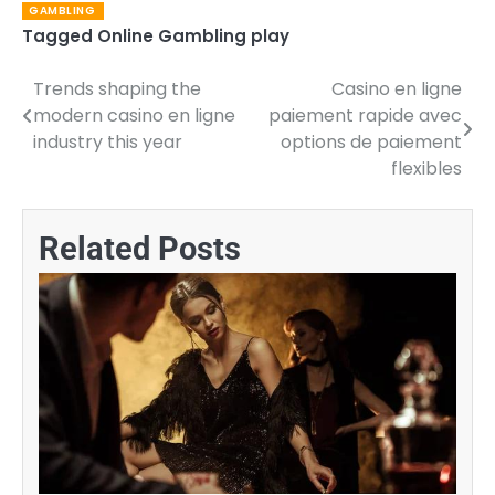
GAMBLING
Tagged
Online Gambling play
Trends shaping the
Casino en ligne
Post
modern casino en ligne
paiement rapide avec
navigation
industry this year
options de paiement
flexibles
Related Posts