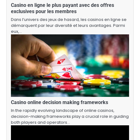
Casino en ligne le plus payant avec des offres
exclusives pour les membres
Dans l’univers des jeux de hasard, les casinos en ligne se
démarquent par leur diversité et leurs avantages. Parmi
eux,…
Casino online decision making frameworks
In the rapidly evolving landscape of online casinos,
decision-making frameworks play a crucial role in guiding
both players and operators…