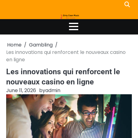
Skip
to
content
Home
Gambling
Les innovations qui renforcent le nouveaux casino
en ligne
Les innovations qui renforcent le
nouveaux casino en ligne
June 11, 2026
by
admin