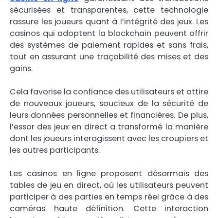
sécurisées et transparentes, cette technologie
rassure les joueurs quant à l’intégrité des jeux. Les
casinos qui adoptent la blockchain peuvent offrir
des systèmes de paiement rapides et sans frais,
tout en assurant une traçabilité des mises et des
gains.
Cela favorise la confiance des utilisateurs et attire
de nouveaux joueurs, soucieux de la sécurité de
leurs données personnelles et financières. De plus,
l’essor des jeux en direct a transformé la manière
dont les joueurs interagissent avec les croupiers et
les autres participants.
Les casinos en ligne proposent désormais des
tables de jeu en direct, où les utilisateurs peuvent
participer à des parties en temps réel grâce à des
caméras haute définition. Cette interaction