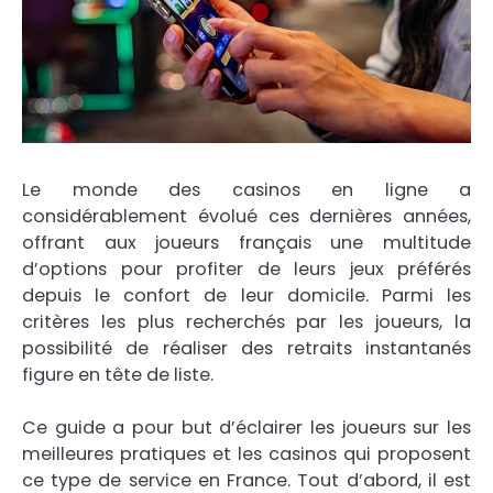
Le monde des casinos en ligne a
considérablement évolué ces dernières années,
offrant aux joueurs français une multitude
d’options pour profiter de leurs jeux préférés
depuis le confort de leur domicile. Parmi les
critères les plus recherchés par les joueurs, la
possibilité de réaliser des retraits instantanés
figure en tête de liste.
Ce guide a pour but d’éclairer les joueurs sur les
meilleures pratiques et les casinos qui proposent
ce type de service en France. Tout d’abord, il est