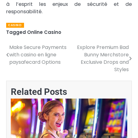
à l’esprit les enjeux de sécurité et de
responsabilité.
CASINO
Tagged
Online Casino
Make Secure Payments
Explore Premium Bad
Post
with casino en ligne
Bunny Merchstore
navigation
paysafecard Options
Exclusive Drops and
Styles
Related Posts