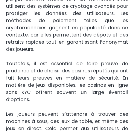
utilisent des systèmes de cryptage avancés pour
protéger les données des utilisateurs. Les
méthodes de paiement telles que les
cryptomonnaies gagnent en popularité dans ce
contexte, car elles permettent des dépôts et des
retraits rapides tout en garantissant l’anonymat
des joueurs.
Toutefois, il est essentiel de faire preuve de
prudence et de choisir des casinos réputés qui ont
fait leurs preuves en matière de sécurité. En
matière de jeux disponibles, les casinos en ligne
sans KYC offrent souvent un large éventail
d’options.
Les joueurs peuvent s’attendre à trouver des
machines à sous, des jeux de table, et même des
jeux en direct. Cela permet aux utilisateurs de