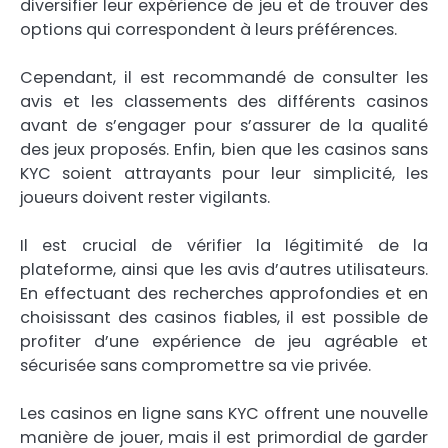
diversifier leur expérience de jeu et de trouver des
options qui correspondent à leurs préférences.
Cependant, il est recommandé de consulter les
avis et les classements des différents casinos
avant de s’engager pour s’assurer de la qualité
des jeux proposés. Enfin, bien que les casinos sans
KYC soient attrayants pour leur simplicité, les
joueurs doivent rester vigilants.
Il est crucial de vérifier la légitimité de la
plateforme, ainsi que les avis d’autres utilisateurs.
En effectuant des recherches approfondies et en
choisissant des casinos fiables, il est possible de
profiter d’une expérience de jeu agréable et
sécurisée sans compromettre sa vie privée.
Les casinos en ligne sans KYC offrent une nouvelle
manière de jouer, mais il est primordial de garder