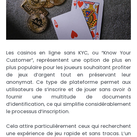
Les casinos en ligne sans KYC, ou “Know Your
Customer”, représentent une option de plus en
plus populaire pour les joueurs souhaitant profiter
de jeux d’argent tout en préservant leur
anonymat. Ce type de plateforme permet aux
utilisateurs de s’inscrire et de jouer sans avoir à
fournir une multitude de documents
d’identification, ce qui simplifie considérablement
le processus d’inscription.
Cela attire particulièrement ceux qui recherchent
une expérience de jeu rapide et sans tracas. L’un