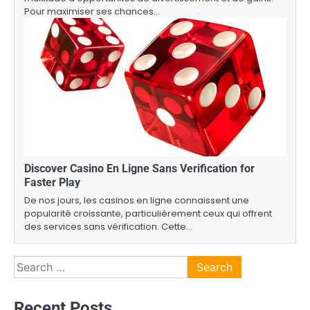
Pour maximiser ses chances…
Discover Casino En Ligne Sans Verification for
Faster Play
De nos jours, les casinos en ligne connaissent une
popularité croissante, particulièrement ceux qui offrent
des services sans vérification. Cette…
Search
for:
Recent Posts