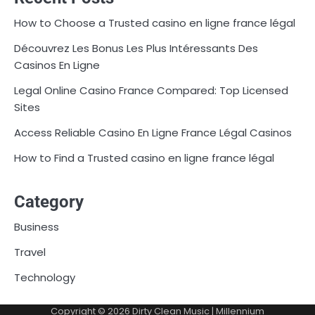
How to Choose a Trusted casino en ligne france légal
Découvrez Les Bonus Les Plus Intéressants Des
Casinos En Ligne
Legal Online Casino France Compared: Top Licensed
Sites
Access Reliable Casino En Ligne France Légal Casinos
How to Find a Trusted casino en ligne france légal
Category
Business
Travel
Technology
Copyright © 2026
Dirty Clean Music
| Millennium