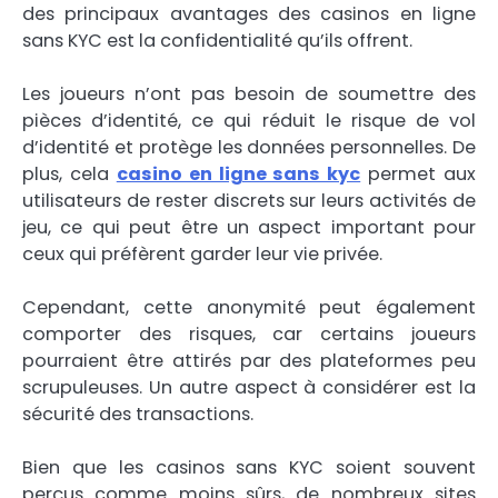
des principaux avantages des casinos en ligne
sans KYC est la confidentialité qu’ils offrent.
Les joueurs n’ont pas besoin de soumettre des
pièces d’identité, ce qui réduit le risque de vol
d’identité et protège les données personnelles. De
plus, cela
casino en ligne sans kyc
permet aux
utilisateurs de rester discrets sur leurs activités de
jeu, ce qui peut être un aspect important pour
ceux qui préfèrent garder leur vie privée.
Cependant, cette anonymité peut également
comporter des risques, car certains joueurs
pourraient être attirés par des plateformes peu
scrupuleuses. Un autre aspect à considérer est la
sécurité des transactions.
Bien que les casinos sans KYC soient souvent
perçus comme moins sûrs, de nombreux sites