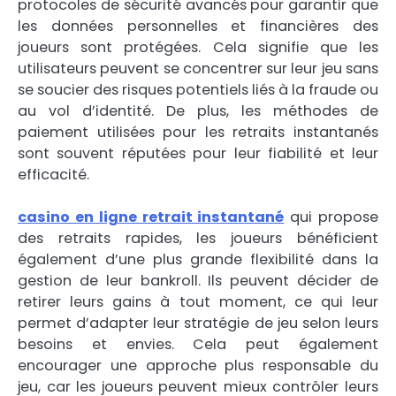
protocoles de sécurité avancés pour garantir que
les données personnelles et financières des
joueurs sont protégées. Cela signifie que les
utilisateurs peuvent se concentrer sur leur jeu sans
se soucier des risques potentiels liés à la fraude ou
au vol d’identité. De plus, les méthodes de
paiement utilisées pour les retraits instantanés
sont souvent réputées pour leur fiabilité et leur
efficacité.
casino en ligne retrait instantané
qui propose
des retraits rapides, les joueurs bénéficient
également d’une plus grande flexibilité dans la
gestion de leur bankroll. Ils peuvent décider de
retirer leurs gains à tout moment, ce qui leur
permet d’adapter leur stratégie de jeu selon leurs
besoins et envies. Cela peut également
encourager une approche plus responsable du
jeu, car les joueurs peuvent mieux contrôler leurs