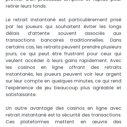
retirer leurs fonds.
Le retrait instantané est particulièrement prisé
par les joueurs qui souhaitent éviter les longs
délais d’attente souvent associés aux
transactions bancaires traditionnelles. Dans
certains cas, les retraits peuvent prendre plusieurs
jours, ce qui peut être frustrant pour ceux qui
veulent accéder à leurs gains rapidement. Avec
les casinos en ligne offrant des retraits
instantanés, les joueurs peuvent voir leur argent
sur leur compte en quelques minutes, ce qui rend
l’expérience de jeu beaucoup plus agréable et
satisfaisante.
Un autre avantage des casinos en ligne avec
retrait instantané est la sécurité des transactions.
Ces plateformes mettent en œuvre des