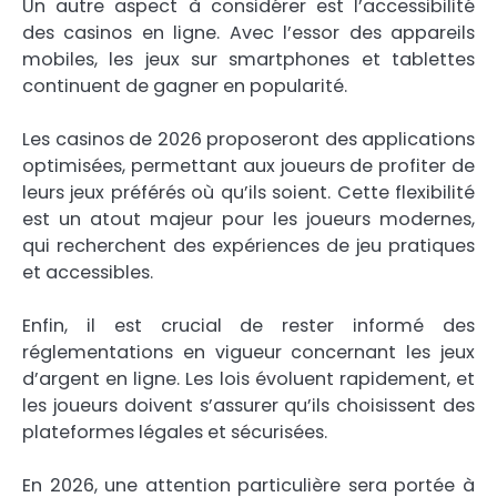
Un autre aspect à considérer est l’accessibilité
des casinos en ligne. Avec l’essor des appareils
mobiles, les jeux sur smartphones et tablettes
continuent de gagner en popularité.
Les casinos de 2026 proposeront des applications
optimisées, permettant aux joueurs de profiter de
leurs jeux préférés où qu’ils soient. Cette flexibilité
est un atout majeur pour les joueurs modernes,
qui recherchent des expériences de jeu pratiques
et accessibles.
Enfin, il est crucial de rester informé des
réglementations en vigueur concernant les jeux
d’argent en ligne. Les lois évoluent rapidement, et
les joueurs doivent s’assurer qu’ils choisissent des
plateformes légales et sécurisées.
En 2026, une attention particulière sera portée à