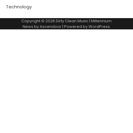
Technology
Copyright © 2026
Dirty Clean Music
| Millennium
News by
Ascendoor
| Powered by
WordPress
.