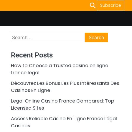
Subscribe
Search
for:
Recent Posts
How to Choose a Trusted casino en ligne
france légal
Découvrez Les Bonus Les Plus Intéressants Des
Casinos En Ligne
Legal Online Casino France Compared: Top
Licensed Sites
Access Reliable Casino En Ligne France Légal
Casinos