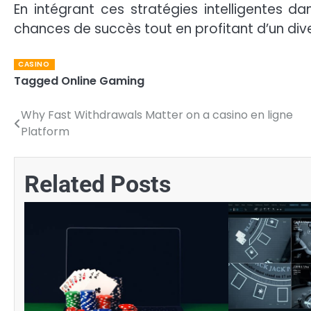
En intégrant ces stratégies intelligentes d
chances de succès tout en profitant d’un div
CASINO
Tagged
Online Gaming
Why Fast Withdrawals Matter on a casino en ligne
Post
Platform
navigation
Related Posts