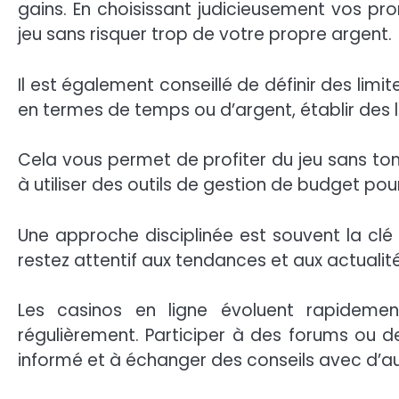
gains. En choisissant judicieusement vos p
jeu sans risquer trop de votre propre argent.
Il est également conseillé de définir des lim
en termes de temps ou d’argent, établir des 
Cela vous permet de profiter du jeu sans to
à utiliser des outils de gestion de budget po
Une approche disciplinée est souvent la clé d
restez attentif aux tendances et aux actualit
Les casinos en ligne évoluent rapideme
régulièrement. Participer à des forums ou d
informé et à échanger des conseils avec d’au