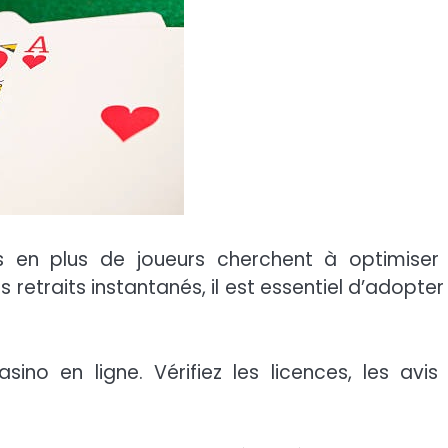
s en plus de joueurs cherchent à optimiser 
es retraits instantanés, il est essentiel d’adopte
asino en ligne. Vérifiez les licences, les avis