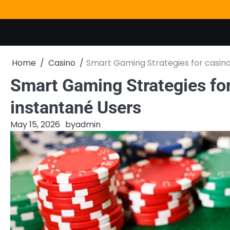
Skip
to
content
Home
Casino
Smart Gaming Strategies for casino 
Smart Gaming Strategies for 
instantané Users
May 15, 2026
by
admin