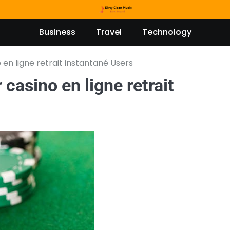
Business
Travel
Technology
en ligne retrait instantané Users
casino en ligne retrait