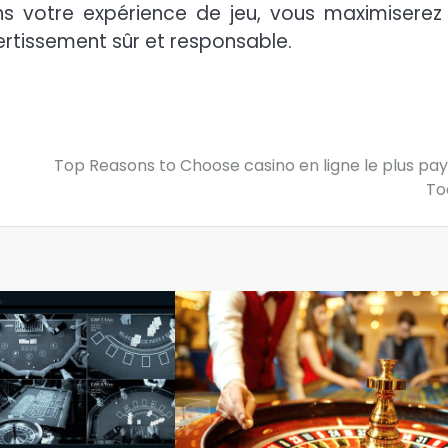
ans votre expérience de jeu, vous maximiserez
ertissement sûr et responsable.
Top Reasons to Choose casino en ligne le plus pa
To