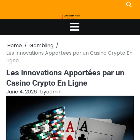
Skip
to
content
Home
Gambling
Les Innovations Apportées par un Casino Crypto En
Ligne
Les Innovations Apportées par un
Casino Crypto En Ligne
June 4, 2026
by
admin