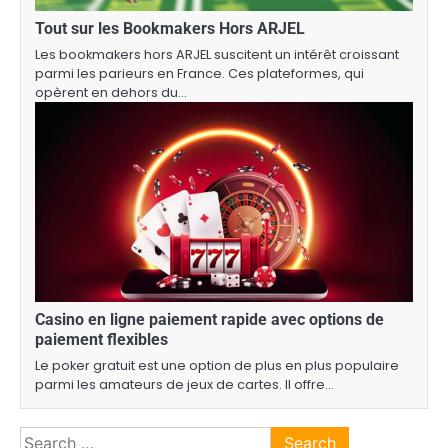
Tout sur les Bookmakers Hors ARJEL
Les bookmakers hors ARJEL suscitent un intérêt croissant
parmi les parieurs en France. Ces plateformes, qui
opèrent en dehors du…
Casino en ligne paiement rapide avec options de
paiement flexibles
Le poker gratuit est une option de plus en plus populaire
parmi les amateurs de jeux de cartes. Il offre…
Search