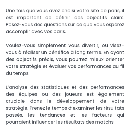
Une fois que vous avez choisi votre site de paris, il
est important de définir des objectifs clairs.
Posez-vous des questions sur ce que vous espérez
accomplir avec vos paris.
Voulez-vous simplement vous divertir, ou visez-
vous à réaliser un bénéfice à long terme. En ayant
des objectifs précis, vous pourrez mieux orienter
votre stratégie et évaluer vos performances au fil
du temps.
L’analyse des statistiques et des performances
des équipes ou des joueurs est également
cruciale dans le développement de votre
stratégie. Prenez le temps d’examiner les résultats
passés, les tendances et les facteurs qui
pourraient influencer les résultats des matchs.