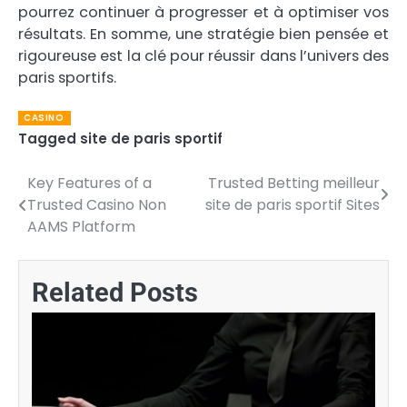
pourrez continuer à progresser et à optimiser vos
résultats. En somme, une stratégie bien pensée et
rigoureuse est la clé pour réussir dans l’univers des
paris sportifs.
CASINO
Tagged
site de paris sportif
Key Features of a
Trusted Betting meilleur
Post
Trusted Casino Non
site de paris sportif Sites
navigation
AAMS Platform
Related Posts