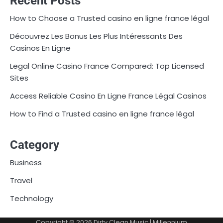
Recent Posts
How to Choose a Trusted casino en ligne france légal
Découvrez Les Bonus Les Plus Intéressants Des
Casinos En Ligne
Legal Online Casino France Compared: Top Licensed
Sites
Access Reliable Casino En Ligne France Légal Casinos
How to Find a Trusted casino en ligne france légal
Category
Business
Travel
Technology
Copyright © 2026
Dirty Clean Music
| Millennium