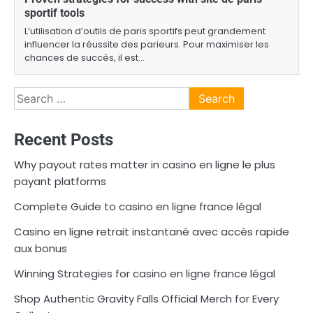
sportif tools
L’utilisation d’outils de paris sportifs peut grandement
influencer la réussite des parieurs. Pour maximiser les
chances de succès, il est…
Search
for:
Recent Posts
Why payout rates matter in casino en ligne le plus
payant platforms
Complete Guide to casino en ligne france légal
Casino en ligne retrait instantané avec accès rapide
aux bonus
Winning Strategies for casino en ligne france légal
Shop Authentic Gravity Falls Official Merch for Every