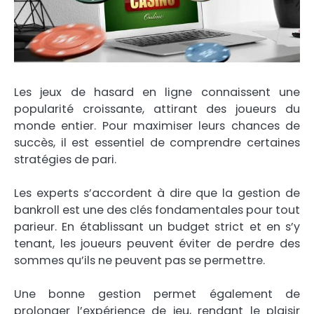
Les jeux de hasard en ligne connaissent une
popularité croissante, attirant des joueurs du
monde entier. Pour maximiser leurs chances de
succès, il est essentiel de comprendre certaines
stratégies de pari.
Les experts s’accordent à dire que la gestion de
bankroll est une des clés fondamentales pour tout
parieur. En établissant un budget strict et en s’y
tenant, les joueurs peuvent éviter de perdre des
sommes qu’ils ne peuvent pas se permettre.
Une bonne gestion permet également de
prolonger l’expérience de jeu, rendant le plaisir