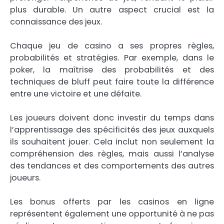
plus durable. Un autre aspect crucial est la
connaissance des jeux.
Chaque jeu de casino a ses propres règles,
probabilités et stratégies. Par exemple, dans le
poker, la maîtrise des probabilités et des
techniques de bluff peut faire toute la différence
entre une victoire et une défaite.
Les joueurs doivent donc investir du temps dans
l’apprentissage des spécificités des jeux auxquels
ils souhaitent jouer. Cela inclut non seulement la
compréhension des règles, mais aussi l’analyse
des tendances et des comportements des autres
joueurs.
Les bonus offerts par les casinos en ligne
représentent également une opportunité à ne pas