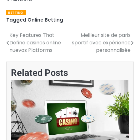
BETTING
Tagged
Online Betting
Key Features That
Meilleur site de paris
Post
Define casinos online
sportif avec expérience
navigation
nuevos Platforms
personnalisée
Related Posts