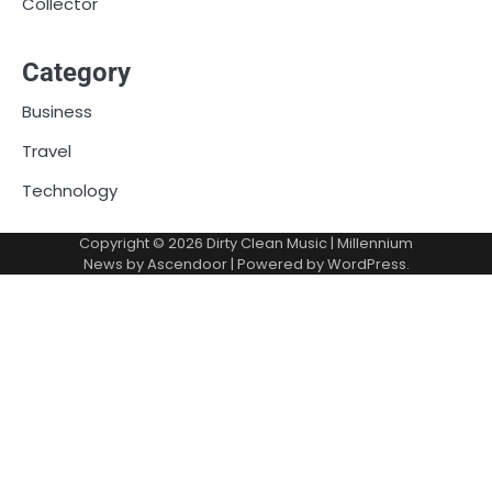
Collector
Category
Business
Travel
Technology
Copyright © 2026
Dirty Clean Music
| Millennium
News by
Ascendoor
| Powered by
WordPress
.