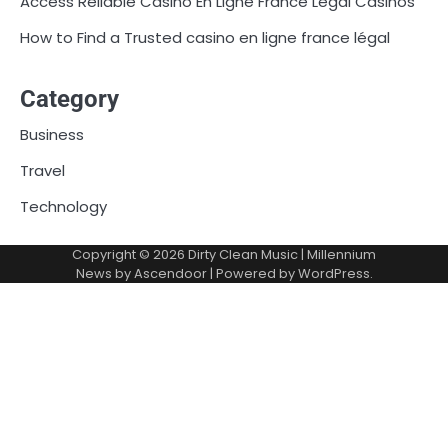
Access Reliable Casino En Ligne France Légal Casinos
How to Find a Trusted casino en ligne france légal
Category
Business
Travel
Technology
Copyright © 2026
Dirty Clean Music
| Millennium
News by
Ascendoor
| Powered by
WordPress
.